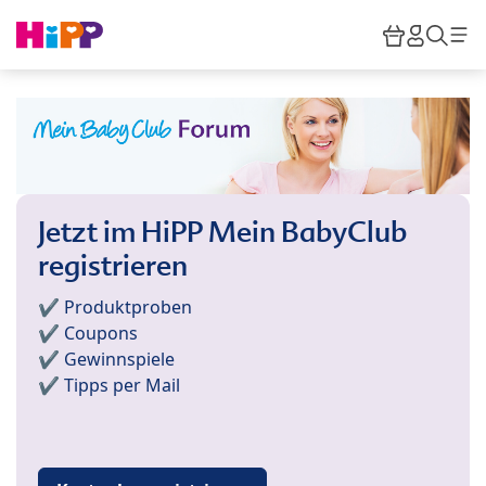
Skip to main content
Warenkor
HiPP M
Such
Jetzt im HiPP Mein BabyClub
registrieren
✔️ Produktproben
✔️ Coupons
✔️ Gewinnspiele
✔️ Tipps per Mail