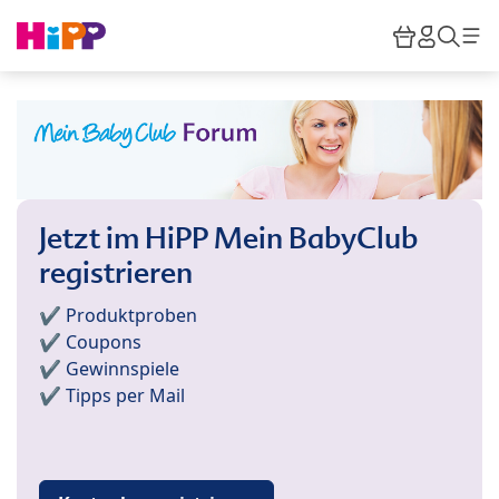
Skip to main content
Warenkor
HiPP M
Such
Jetzt im HiPP Mein BabyClub
registrieren
✔️ Produktproben
✔️ Coupons
✔️ Gewinnspiele
✔️ Tipps per Mail