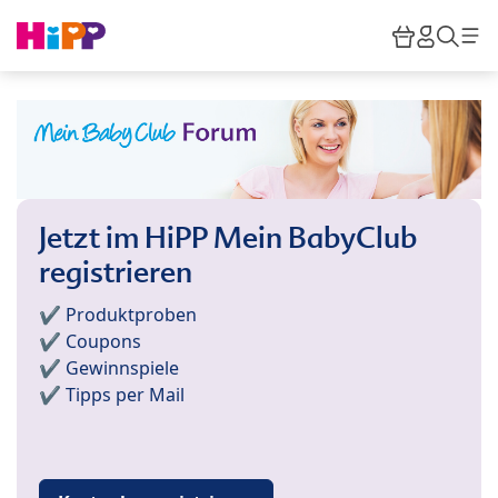
Skip to main content
Warenkor
HiPP M
Such
Jetzt im HiPP Mein BabyClub
registrieren
✔️ Produktproben
✔️ Coupons
✔️ Gewinnspiele
✔️ Tipps per Mail