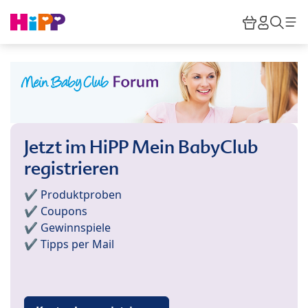
Skip to main content
Warenkor
HiPP M
Such
Jetzt im HiPP Mein BabyClub
registrieren
✔️ Produktproben
✔️ Coupons
✔️ Gewinnspiele
✔️ Tipps per Mail