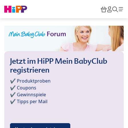
Skip to main content
Warenkor
HiPP M
Such
Jetzt im HiPP Mein BabyClub
registrieren
✔️ Produktproben
✔️ Coupons
✔️ Gewinnspiele
✔️ Tipps per Mail