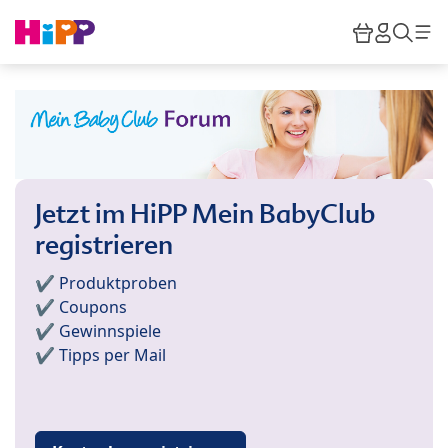
Skip to main content
Warenkor
HiPP M
Such
Jetzt im HiPP Mein BabyClub
registrieren
✔️ Produktproben
✔️ Coupons
✔️ Gewinnspiele
✔️ Tipps per Mail