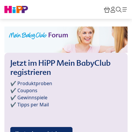
Skip to main content
Warenkor
HiPP M
Such
Jetzt im HiPP Mein BabyClub
registrieren
✔️ Produktproben
✔️ Coupons
✔️ Gewinnspiele
✔️ Tipps per Mail