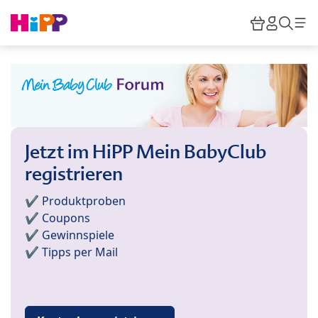
Skip to main content
Warenkor
HiPP M
Such
Jetzt im HiPP Mein BabyClub
registrieren
✔️ Produktproben
✔️ Coupons
✔️ Gewinnspiele
✔️ Tipps per Mail