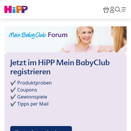
Skip to main content
Warenkor
HiPP M
Such
Jetzt im HiPP Mein BabyClub
registrieren
✔️ Produktproben
✔️ Coupons
✔️ Gewinnspiele
✔️ Tipps per Mail