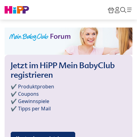
Skip to main content
Warenkor
HiPP M
Such
Jetzt im HiPP Mein BabyClub
registrieren
✔️ Produktproben
✔️ Coupons
✔️ Gewinnspiele
✔️ Tipps per Mail