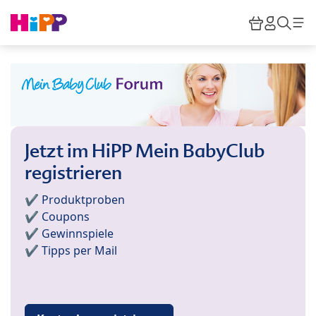
Skip to main content
Warenkor
HiPP M
Such
Jetzt im HiPP Mein BabyClub
registrieren
✔️ Produktproben
✔️ Coupons
✔️ Gewinnspiele
✔️ Tipps per Mail