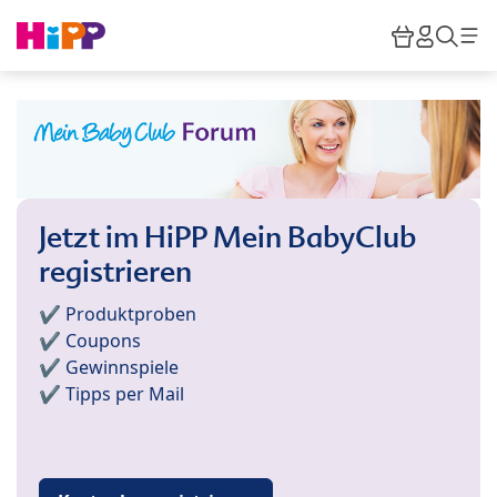
Skip to main content
Warenkor
HiPP M
Such
Jetzt im HiPP Mein BabyClub
registrieren
✔️ Produktproben
✔️ Coupons
✔️ Gewinnspiele
✔️ Tipps per Mail