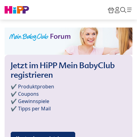
Skip to main content
Warenkor
HiPP M
Such
Jetzt im HiPP Mein BabyClub
registrieren
✔️ Produktproben
✔️ Coupons
✔️ Gewinnspiele
✔️ Tipps per Mail