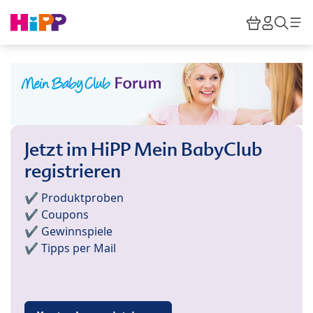
Skip to main content
Warenkor
HiPP M
Such
Jetzt im HiPP Mein BabyClub
registrieren
✔️ Produktproben
✔️ Coupons
✔️ Gewinnspiele
✔️ Tipps per Mail