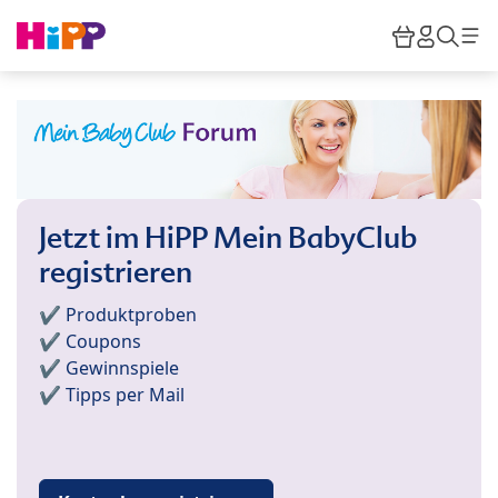
Skip to main content
Warenkor
HiPP M
Such
Jetzt im HiPP Mein BabyClub
registrieren
✔️ Produktproben
✔️ Coupons
✔️ Gewinnspiele
✔️ Tipps per Mail