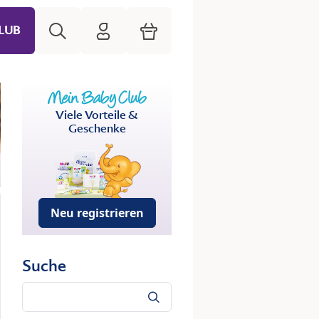
Suche
HiPP Mein Babyclub
Warenkorb
LUB
Viele Vorteile &
Geschenke
Neu registrieren
Suche
Suche