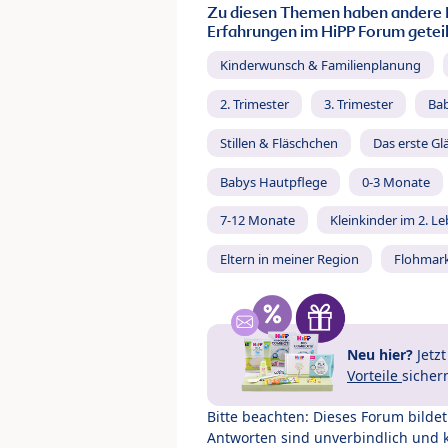
Zu diesen Themen haben andere 
Erfahrungen im HiPP Forum geteil
Kinderwunsch & Familienplanung
2. Trimester
3. Trimester
Ba
Stillen & Fläschchen
Das erste Gl
Babys Hautpflege
0-3 Monate
7-12 Monate
Kleinkinder im 2. L
Eltern in meiner Region
Flohmar
Neu hier?
Jetz
Vorteile
sicher
Bitte beachten: Dieses Forum bilde
Antworten sind unverbindlich und 