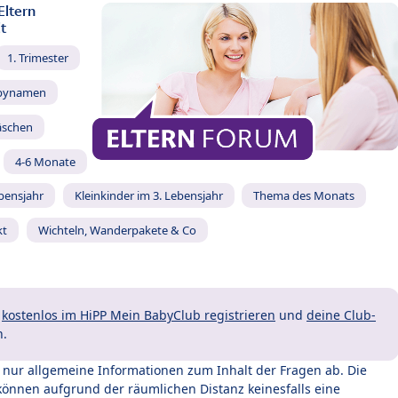
Eltern
t
1. Trimester
bynamen
äschen
4-6 Monate
ebensjahr
Kleinkinder im 3. Lebensjahr
Thema des Monats
kt
Wichteln, Wanderpakete & Co
t
kostenlos im HiPP Mein BabyClub registrieren
und
deine Club-
n.
t nur allgemeine Informationen zum Inhalt der Fragen ab. Die
können aufgrund der räumlichen Distanz keinesfalls eine