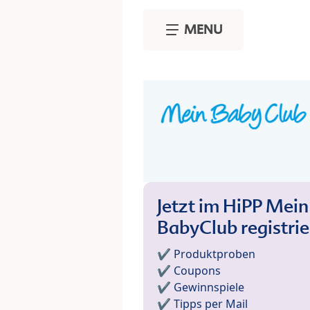
Skip to main content
MENU
Jetzt im HiPP Mein
BabyClub registri
✔️ Produktproben
✔️ Coupons
✔️ Gewinnspiele
✔️ Tipps per Mail