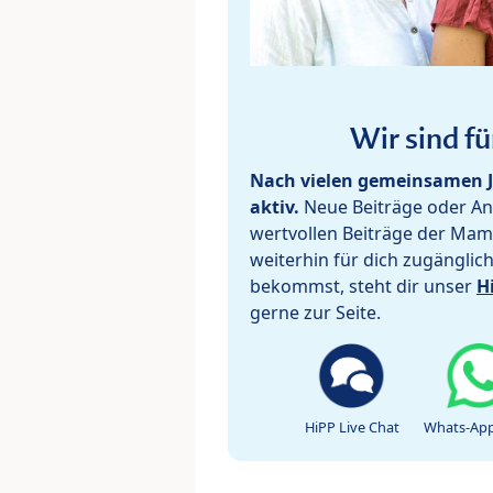
Wir sind fü
Nach vielen gemeinsamen J
aktiv.
Neue Beiträge oder Ant
wertvollen Beiträge der Mam
weiterhin für dich zugänglic
bekommst, steht dir unser
H
gerne zur Seite.
HiPP Live Chat
Whats-App