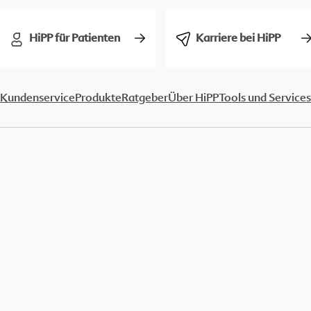
HiPP für Patienten
Karriere bei HiPP
Kundenservice
Produkte
Ratgeber
Über HiPP
Tools und Services