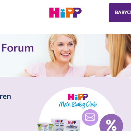
BABYC
eren