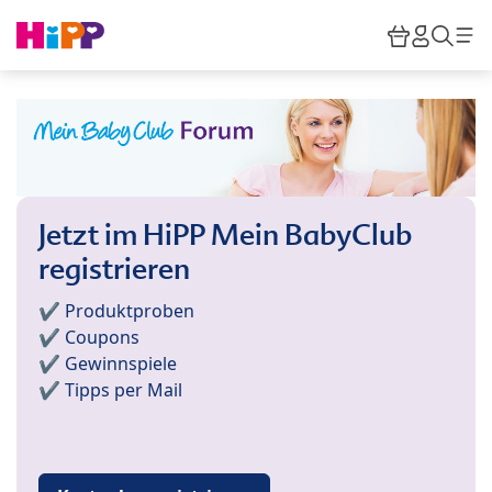
Skip to main content
Warenkor
HiPP M
Such
Jetzt im HiPP Mein BabyClub
registrieren
✔️ Produktproben
✔️ Coupons
✔️ Gewinnspiele
✔️ Tipps per Mail