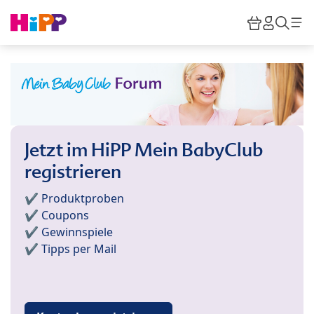
Skip to main content
Warenkor
HiPP M
Such
Jetzt im HiPP Mein BabyClub
registrieren
✔️ Produktproben
✔️ Coupons
✔️ Gewinnspiele
✔️ Tipps per Mail