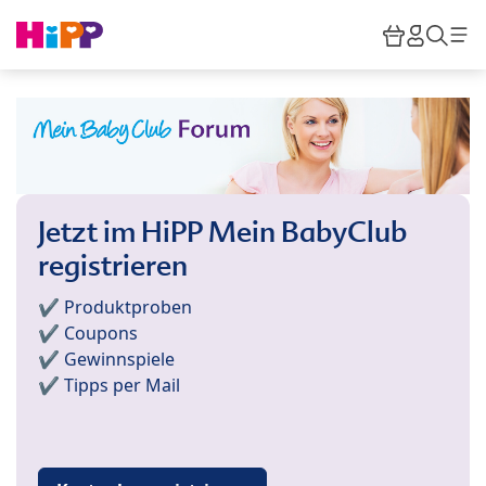
Skip to main content
Warenkor
HiPP M
Such
Jetzt im HiPP Mein BabyClub
registrieren
✔️ Produktproben
✔️ Coupons
✔️ Gewinnspiele
✔️ Tipps per Mail