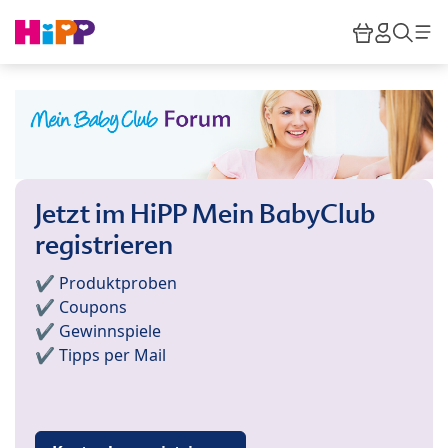
Skip to main content
Warenkor
HiPP M
Such
Jetzt im HiPP Mein BabyClub
registrieren
✔️ Produktproben
✔️ Coupons
✔️ Gewinnspiele
✔️ Tipps per Mail