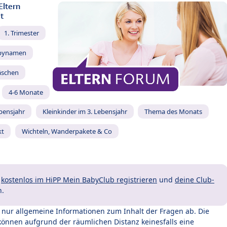
Eltern
t
1. Trimester
bynamen
äschen
4-6 Monate
ebensjahr
Kleinkinder im 3. Lebensjahr
Thema des Monats
kt
Wichteln, Wanderpakete & Co
t
kostenlos im HiPP Mein BabyClub registrieren
und
deine Club-
n.
t nur allgemeine Informationen zum Inhalt der Fragen ab. Die
können aufgrund der räumlichen Distanz keinesfalls eine