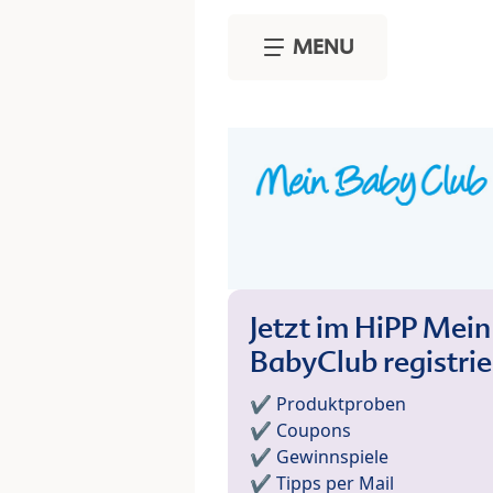
Skip to main content
MENU
Jetzt im HiPP Mein
BabyClub registri
✔️ Produktproben
✔️ Coupons
✔️ Gewinnspiele
✔️ Tipps per Mail