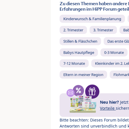
Zu diesen Themen haben andere 
Erfahrungen im HiPP Forum geteil
Kinderwunsch & Familienplanung
2. Trimester
3. Trimester
Ba
Stillen & Fläschchen
Das erste Gl
Babys Hautpflege
0-3 Monate
7-12 Monate
Kleinkinder im 2. L
Eltern in meiner Region
Flohmar
Neu hier?
Jetz
Vorteile
sicher
Bitte beachten: Dieses Forum bilde
Antworten sind unverbindlich und 