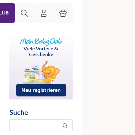
Suche
HiPP Mein Babyclub
Warenkorb
LUB
Viele Vorteile &
Geschenke
Neu registrieren
Suche
Suche