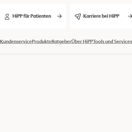
HiPP für Patienten
Karriere bei HiPP
Kundenservice
Produkte
Ratgeber
Über HiPP
Tools und Services