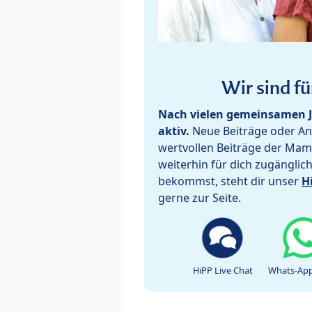
Wir sind fü
Nach vielen gemeinsamen J
aktiv.
Neue Beiträge oder Ant
wertvollen Beiträge der Mam
weiterhin für dich zugänglic
bekommst, steht dir unser
H
gerne zur Seite.
HiPP Live Chat
Whats-App