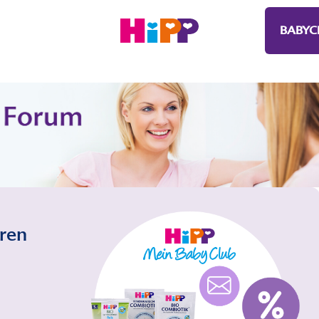
BABYC
eren