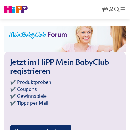
Skip to main content
Warenkor
HiPP M
Such
Jetzt im HiPP Mein BabyClub
registrieren
✔️ Produktproben
✔️ Coupons
✔️ Gewinnspiele
✔️ Tipps per Mail