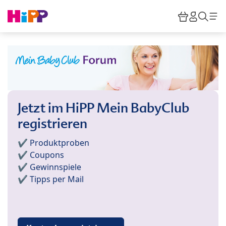
Skip to main content
Warenkor
HiPP M
Such
Jetzt im HiPP Mein BabyClub
registrieren
✔️ Produktproben
✔️ Coupons
✔️ Gewinnspiele
✔️ Tipps per Mail