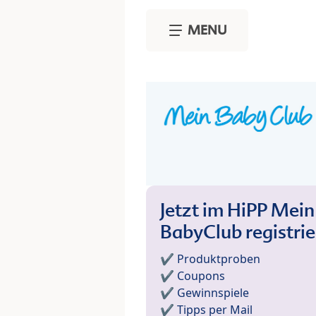
Skip to main content
MENU
Jetzt im HiPP Mein
BabyClub registri
✔️ Produktproben
✔️ Coupons
✔️ Gewinnspiele
✔️ Tipps per Mail