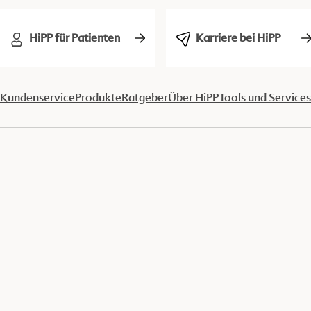
HiPP für Patienten
Karriere bei HiPP
Kundenservice
Produkte
Ratgeber
Über HiPP
Tools und Services