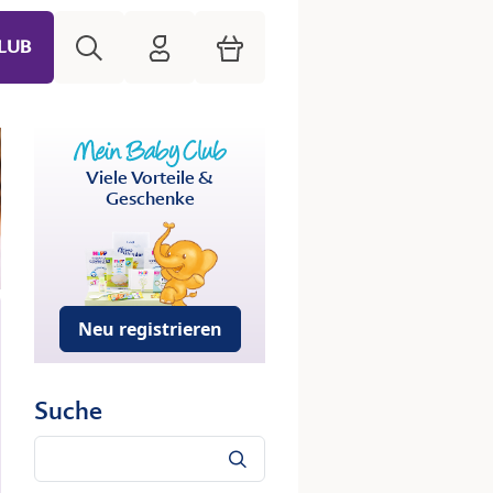
Suche
HiPP Mein Babyclub
Warenkorb
LUB
Viele Vorteile &
Geschenke
Neu registrieren
Suche
Suche