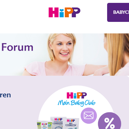
BABYC
eren