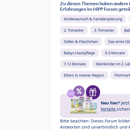
Zu diesen Themen haben andere 
Erfahrungen im HiPP Forum geteil
Kinderwunsch & Familienplanung
2. Trimester
3. Trimester
Ba
Stillen & Fläschchen
Das erste Gl
Babys Hautpflege
0-3 Monate
7-12 Monate
Kleinkinder im 2. L
Eltern in meiner Region
Flohmar
Neu hier?
Jetz
Vorteile
sicher
Bitte beachten: Dieses Forum bilde
Antworten sind unverbindlich und 