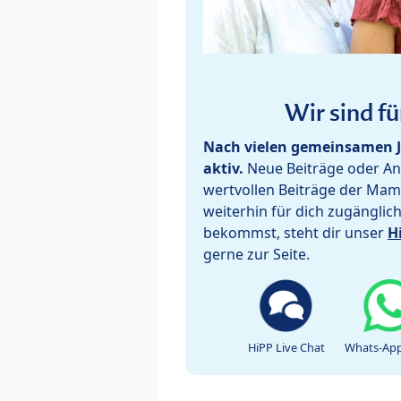
Wir sind fü
Nach vielen gemeinsamen J
aktiv.
Neue Beiträge oder Ant
wertvollen Beiträge der Mam
weiterhin für dich zugänglic
bekommst, steht dir unser
H
gerne zur Seite.
HiPP Live Chat
Whats-App