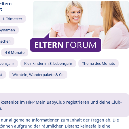
Eltern
t
1. Trimester
bynamen
äschen
4-6 Monate
ebensjahr
Kleinkinder im 3. Lebensjahr
Thema des Monats
kt
Wichteln, Wanderpakete & Co
t
kostenlos im HiPP Mein BabyClub registrieren
und
deine Club-
n.
t nur allgemeine Informationen zum Inhalt der Fragen ab. Die
können aufgrund der räumlichen Distanz keinesfalls eine