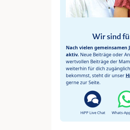
Wir sind fü
Nach vielen gemeinsamen J
aktiv.
Neue Beiträge oder Ant
wertvollen Beiträge der Mam
weiterhin für dich zugänglic
bekommst, steht dir unser
H
gerne zur Seite.
HiPP Live Chat
Whats-App