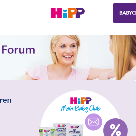
BABYC
eren