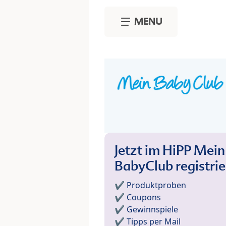
Skip to main content
MENU
Jetzt im HiPP Mein
BabyClub registri
✔️ Produktproben
✔️ Coupons
✔️ Gewinnspiele
✔️ Tipps per Mail