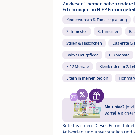
Zu diesen Themen haben andere 
Erfahrungen im HiPP Forum geteil
Kinderwunsch & Familienplanung
2. Trimester
3. Trimester
Ba
Stillen & Fläschchen
Das erste Gl
Babys Hautpflege
0-3 Monate
7-12 Monate
Kleinkinder im 2. L
Eltern in meiner Region
Flohmar
Neu hier?
Jetz
Vorteile
sicher
Bitte beachten: Dieses Forum bilde
Antworten sind unverbindlich und 