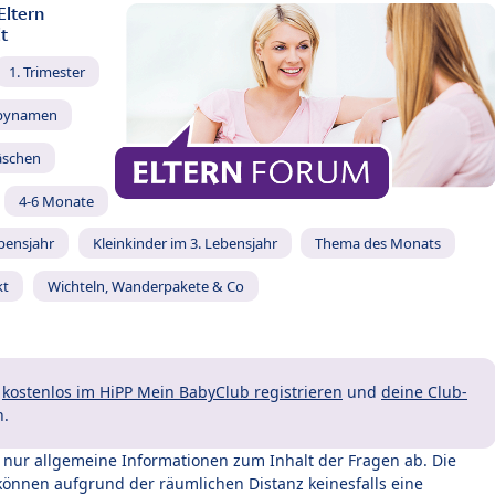
Eltern
t
1. Trimester
bynamen
äschen
4-6 Monate
ebensjahr
Kleinkinder im 3. Lebensjahr
Thema des Monats
kt
Wichteln, Wanderpakete & Co
t
kostenlos im HiPP Mein BabyClub registrieren
und
deine Club-
n.
t nur allgemeine Informationen zum Inhalt der Fragen ab. Die
können aufgrund der räumlichen Distanz keinesfalls eine