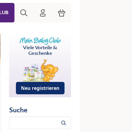
Suche
HiPP Mein Babyclub
Warenkorb
LUB
Viele Vorteile &
Geschenke
Neu registrieren
Suche
Suche