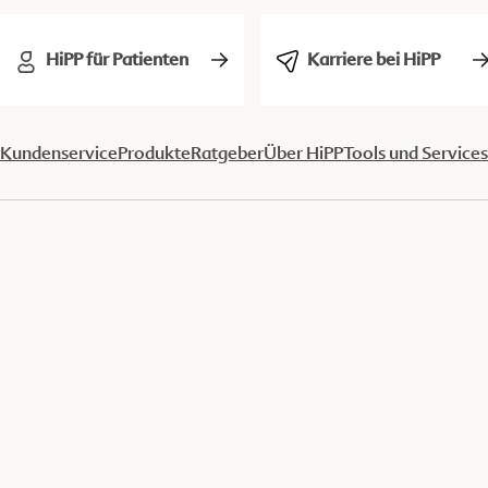
HiPP für Patienten
Karriere bei HiPP
Kundenservice
Produkte
Ratgeber
Über HiPP
Tools und Services