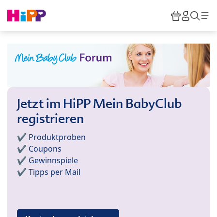
Skip to main content
Warenkor
HiPP M
Such
Jetzt im HiPP Mein BabyClub
registrieren
✔️ Produktproben
✔️ Coupons
✔️ Gewinnspiele
✔️ Tipps per Mail