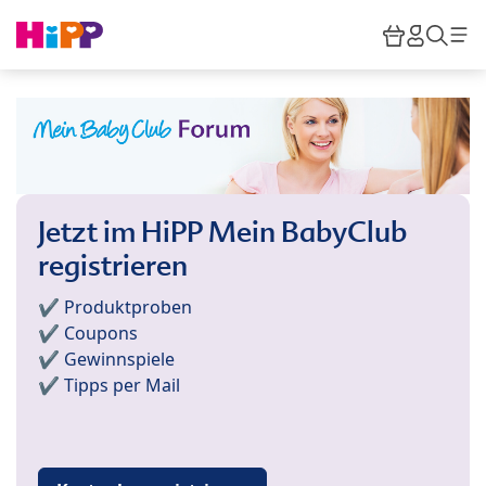
Skip to main content
Warenkor
HiPP M
Such
Jetzt im HiPP Mein BabyClub
registrieren
✔️ Produktproben
✔️ Coupons
✔️ Gewinnspiele
✔️ Tipps per Mail