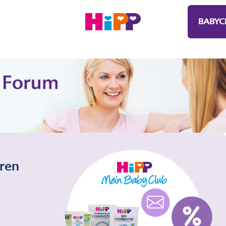
BABYC
eren