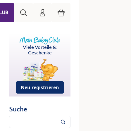
Suche
HiPP Mein Babyclub
Warenkorb
LUB
Viele Vorteile &
Geschenke
Neu registrieren
Suche
Suche