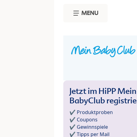
Skip to main content
MENU
Jetzt im HiPP Mein
BabyClub registri
✔️ Produktproben
✔️ Coupons
✔️ Gewinnspiele
✔️ Tipps per Mail