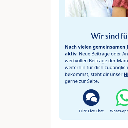
Wir sind fü
Nach vielen gemeinsamen J
aktiv.
Neue Beiträge oder Ant
wertvollen Beiträge der Mam
weiterhin für dich zugänglic
bekommst, steht dir unser
H
gerne zur Seite.
HiPP Live Chat
Whats-App