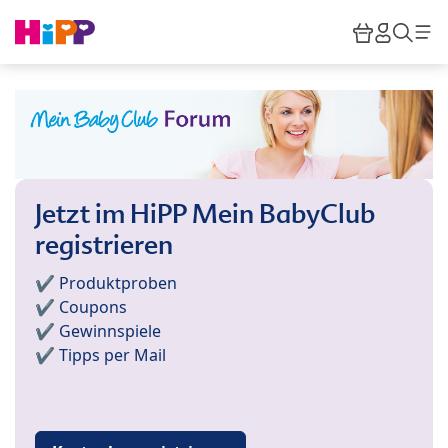
Skip to main content
Warenkor
HiPP M
Such
Jetzt im HiPP Mein BabyClub
registrieren
✔️ Produktproben
✔️ Coupons
✔️ Gewinnspiele
✔️ Tipps per Mail