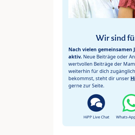
Wir sind fü
Nach vielen gemeinsamen J
aktiv.
Neue Beiträge oder Ant
wertvollen Beiträge der Mam
weiterhin für dich zugänglic
bekommst, steht dir unser
H
gerne zur Seite.
HiPP Live Chat
Whats-App