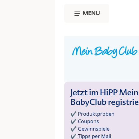
Skip to main content
MENU
Jetzt im HiPP Mein
BabyClub registri
✔️ Produktproben
✔️ Coupons
✔️ Gewinnspiele
✔️ Tipps per Mail