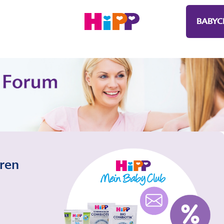
BABYC
eren