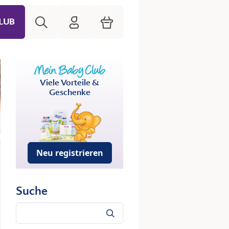
Suche
HiPP Mein Babyclub
Warenkorb
LUB
Viele Vorteile &
Geschenke
Neu registrieren
Suche
Suche