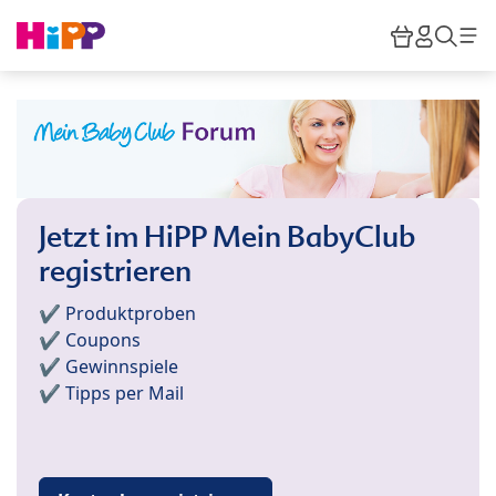
Skip to main content
Warenkor
HiPP M
Such
Jetzt im HiPP Mein BabyClub
registrieren
✔️ Produktproben
✔️ Coupons
✔️ Gewinnspiele
✔️ Tipps per Mail