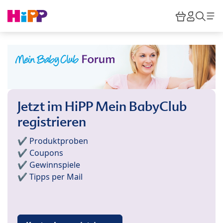
Skip to main content
Warenkor
HiPP M
Such
Jetzt im HiPP Mein BabyClub
registrieren
✔️ Produktproben
✔️ Coupons
✔️ Gewinnspiele
✔️ Tipps per Mail