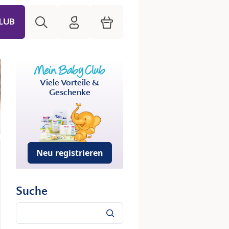
Suche
HiPP Mein Babyclub
Warenkorb
LUB
Viele Vorteile &
Geschenke
Neu registrieren
Suche
Suche