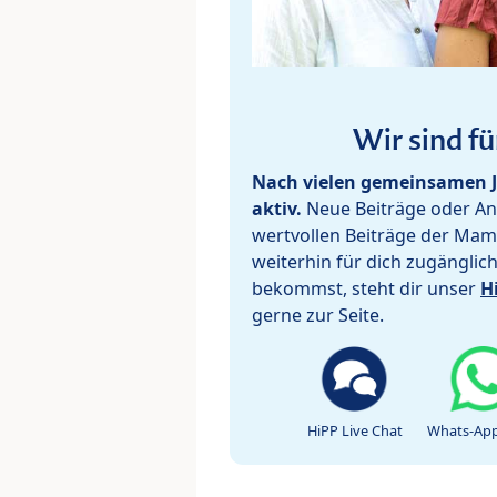
Wir sind fü
Nach vielen gemeinsamen J
aktiv.
Neue Beiträge oder Ant
wertvollen Beiträge der Mam
weiterhin für dich zugänglic
bekommst, steht dir unser
H
gerne zur Seite.
HiPP Live Chat
Whats-App