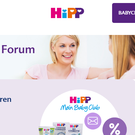
BABYC
eren