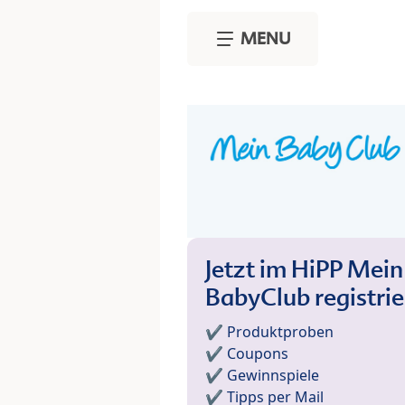
Skip to main content
MENU
Jetzt im HiPP Mein
BabyClub registri
✔️ Produktproben
✔️ Coupons
✔️ Gewinnspiele
✔️ Tipps per Mail