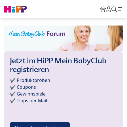
Skip to main content
Warenkor
HiPP M
Such
Jetzt im HiPP Mein BabyClub
registrieren
✔️ Produktproben
✔️ Coupons
✔️ Gewinnspiele
✔️ Tipps per Mail