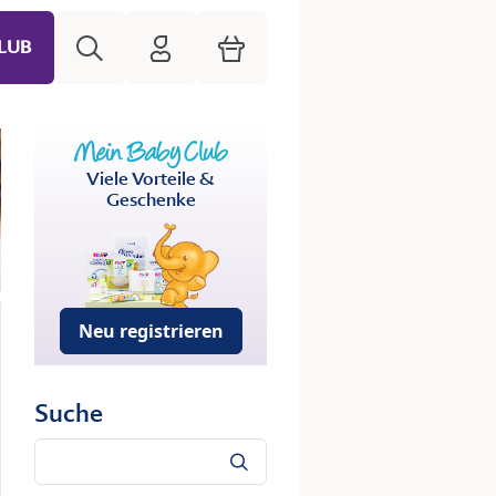
Suche
HiPP Mein Babyclub
Warenkorb
LUB
Viele Vorteile &
Geschenke
Neu registrieren
Suche
Suche