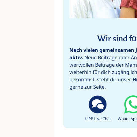
Wir sind fü
Nach vielen gemeinsamen J
aktiv.
Neue Beiträge oder Ant
wertvollen Beiträge der Mam
weiterhin für dich zugänglic
bekommst, steht dir unser
H
gerne zur Seite.
HiPP Live Chat
Whats-App