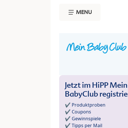
Skip to main content
MENU
Jetzt im HiPP Mein
BabyClub registri
✔️ Produktproben
✔️ Coupons
✔️ Gewinnspiele
✔️ Tipps per Mail