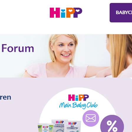
BABYC
eren