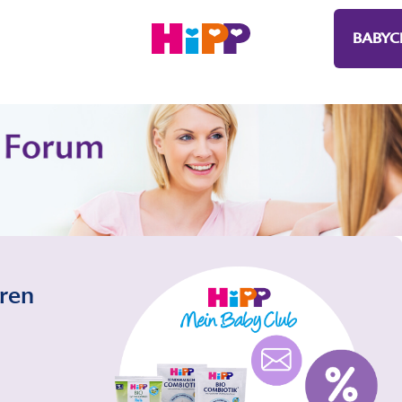
BABYC
eren