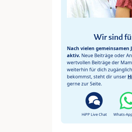
Wir sind fü
Nach vielen gemeinsamen J
aktiv.
Neue Beiträge oder Ant
wertvollen Beiträge der Mam
weiterhin für dich zugänglic
bekommst, steht dir unser
H
gerne zur Seite.
HiPP Live Chat
Whats-App