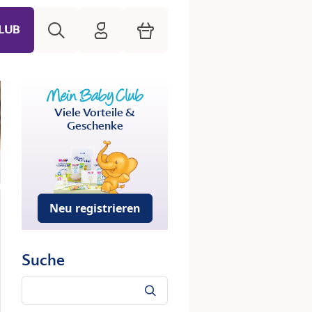
Suche
HiPP Mein Babyclub
Warenkorb
LUB
Viele Vorteile &
Geschenke
Neu registrieren
Suche
Suche