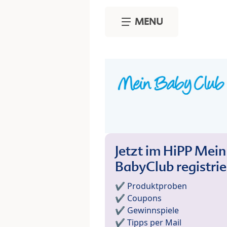
Skip to main content
MENU
Jetzt im HiPP Mein
BabyClub registri
✔️ Produktproben
✔️ Coupons
✔️ Gewinnspiele
✔️ Tipps per Mail