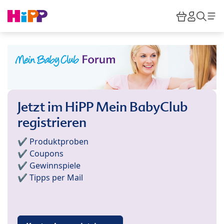
Skip to main content
Warenkor
HiPP M
Such
Jetzt im HiPP Mein BabyClub
registrieren
✔️ Produktproben
✔️ Coupons
✔️ Gewinnspiele
✔️ Tipps per Mail