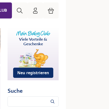
Suche
HiPP Mein Babyclub
Warenkorb
LUB
Viele Vorteile &
Geschenke
Neu registrieren
Suche
Suche