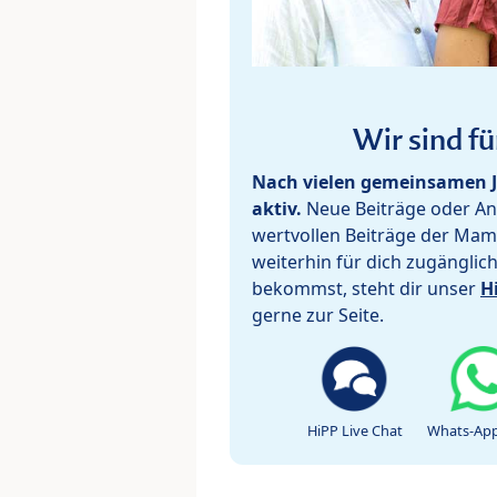
Wir sind fü
Nach vielen gemeinsamen J
aktiv.
Neue Beiträge oder Ant
wertvollen Beiträge der Mam
weiterhin für dich zugänglic
bekommst, steht dir unser
H
gerne zur Seite.
HiPP Live Chat
Whats-App