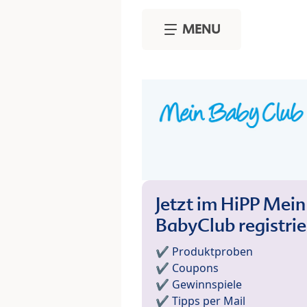
Skip to main content
MENU
Jetzt im HiPP Mein
BabyClub registri
✔️ Produktproben
✔️ Coupons
✔️ Gewinnspiele
✔️ Tipps per Mail