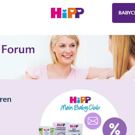
BABYC
eren