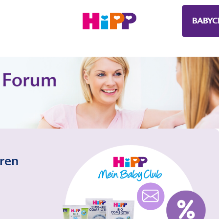
BABYC
eren