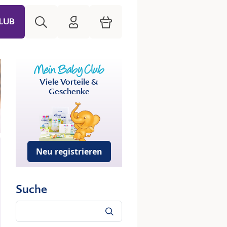
Suche
HiPP Mein Babyclub
Warenkorb
LUB
Viele Vorteile &
Geschenke
Neu registrieren
Suche
Suche