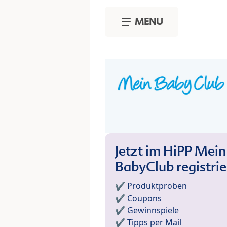
Skip to main content
MENU
Jetzt im HiPP Mein
BabyClub registri
✔️ Produktproben
✔️ Coupons
✔️ Gewinnspiele
✔️ Tipps per Mail