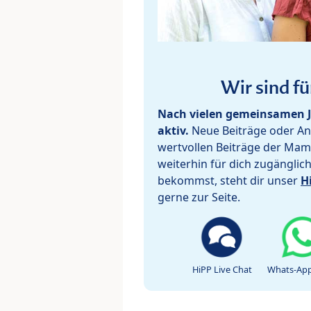
Wir sind fü
Nach vielen gemeinsamen J
aktiv.
Neue Beiträge oder Ant
wertvollen Beiträge der Mam
weiterhin für dich zugänglic
bekommst, steht dir unser
H
gerne zur Seite.
HiPP Live Chat
Whats-App