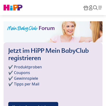
Skip to main content
Warenkor
HiPP M
Such
Jetzt im HiPP Mein BabyClub
registrieren
✔️ Produktproben
✔️ Coupons
✔️ Gewinnspiele
✔️ Tipps per Mail