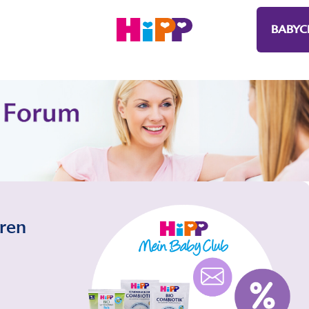
BABYC
eren