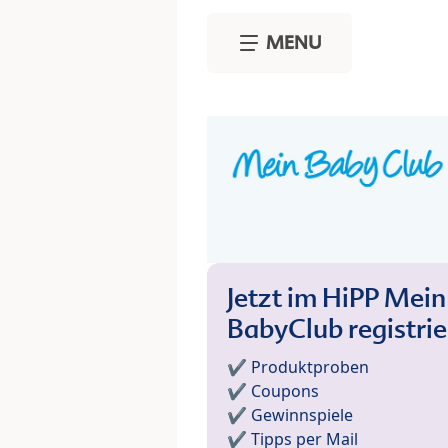
Skip to main content
MENU
Jetzt im HiPP Mein
BabyClub registri
✔️ Produktproben
✔️ Coupons
✔️ Gewinnspiele
✔️ Tipps per Mail