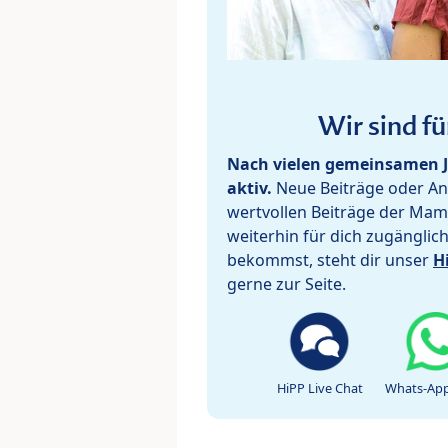
Wir sind fü
Nach vielen gemeinsamen J
aktiv.
Neue Beiträge oder Ant
wertvollen Beiträge der Mam
weiterhin für dich zugänglic
bekommst, steht dir unser
H
gerne zur Seite.
HiPP Live Chat
Whats-App