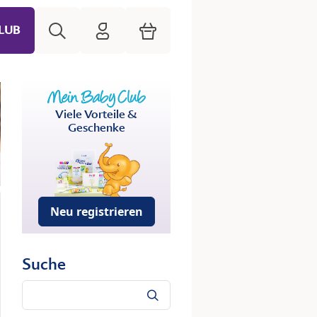
Suche
HiPP Mein Babyclub
Warenkorb
LUB
Viele Vorteile &
Geschenke
Neu registrieren
Suche
Suche