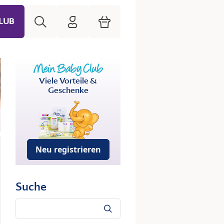
Suche
HiPP Mein Babyclub
Warenkorb
LUB
Viele Vorteile &
Geschenke
Neu registrieren
Suche
Suche