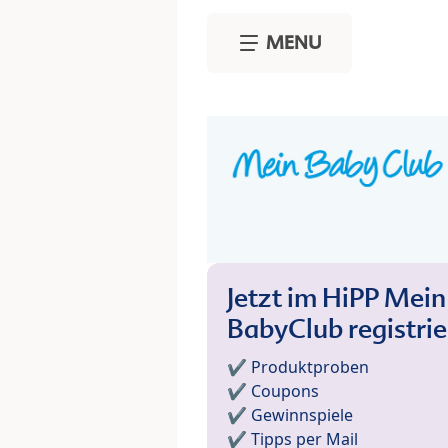
Skip to main content
MENU
Jetzt im HiPP Mein
BabyClub registri
✔️ Produktproben
✔️ Coupons
✔️ Gewinnspiele
✔️ Tipps per Mail