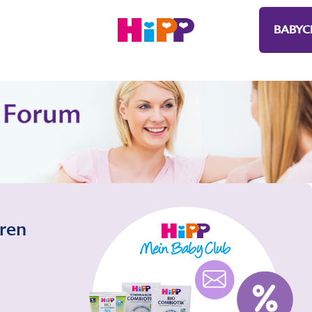
BABYC
eren