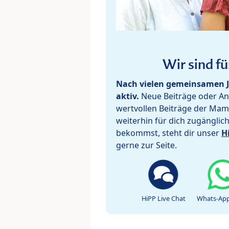
Wir sind fü
Nach vielen gemeinsamen J
aktiv.
Neue Beiträge oder Ant
wertvollen Beiträge der Mam
weiterhin für dich zugänglic
bekommst, steht dir unser
H
gerne zur Seite.
HiPP Live Chat
Whats-App