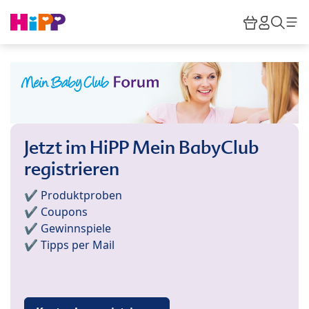
Skip to main content
Warenkor
HiPP M
Such
Jetzt im HiPP Mein BabyClub
registrieren
✔️ Produktproben
✔️ Coupons
✔️ Gewinnspiele
✔️ Tipps per Mail