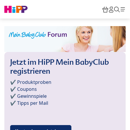
Skip to main content
Warenkor
HiPP M
Such
Jetzt im HiPP Mein BabyClub
registrieren
✔️ Produktproben
✔️ Coupons
✔️ Gewinnspiele
✔️ Tipps per Mail