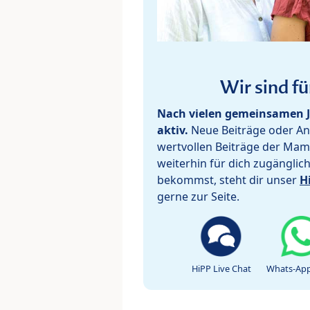
Wir sind fü
Nach vielen gemeinsamen J
aktiv.
Neue Beiträge oder Ant
wertvollen Beiträge der Mam
weiterhin für dich zugänglic
bekommst, steht dir unser
H
gerne zur Seite.
HiPP Live Chat
Whats-App