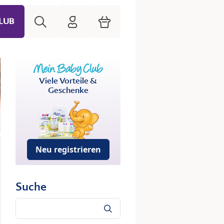
Suche
HiPP Mein Babyclub
Warenkorb
LUB
Viele Vorteile &
Geschenke
Neu registrieren
Suche
Suche