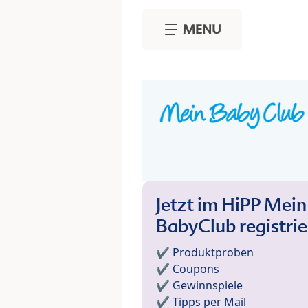
Skip to main content
MENU
Jetzt im HiPP Mein
BabyClub registri
✔️ Produktproben
✔️ Coupons
✔️ Gewinnspiele
✔️ Tipps per Mail