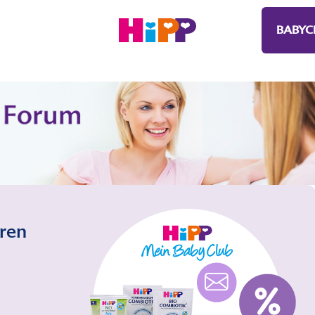
BABYC
eren