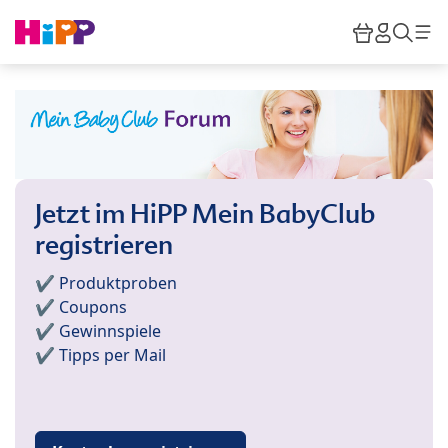
Skip to main content
Warenkor
HiPP M
Such
Jetzt im HiPP Mein BabyClub
registrieren
✔️ Produktproben
✔️ Coupons
✔️ Gewinnspiele
✔️ Tipps per Mail