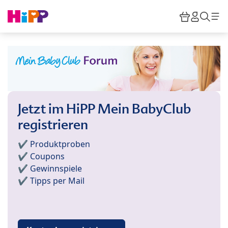
Skip to main content
Warenkor
HiPP M
Such
Jetzt im HiPP Mein BabyClub
registrieren
✔️ Produktproben
✔️ Coupons
✔️ Gewinnspiele
✔️ Tipps per Mail