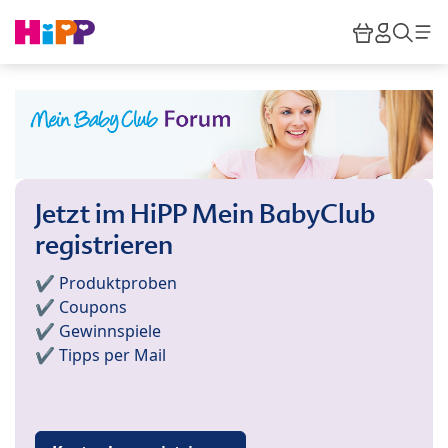
Skip to main content
Warenkor
HiPP M
Such
Jetzt im HiPP Mein BabyClub
registrieren
✔️ Produktproben
✔️ Coupons
✔️ Gewinnspiele
✔️ Tipps per Mail