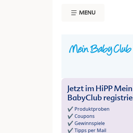
Skip to main content
MENU
Jetzt im HiPP Mein
BabyClub registri
✔️ Produktproben
✔️ Coupons
✔️ Gewinnspiele
✔️ Tipps per Mail