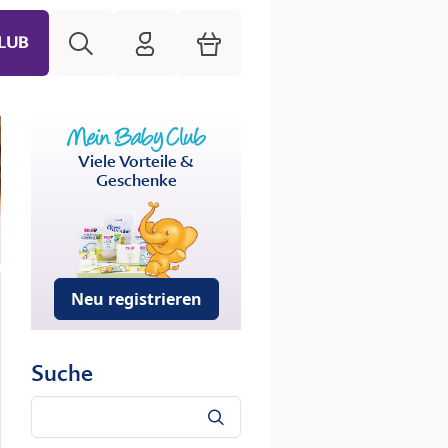
Suche
HiPP Mein Babyclub
Warenkorb
LUB
Viele Vorteile &
Geschenke
Neu registrieren
Suche
Suche