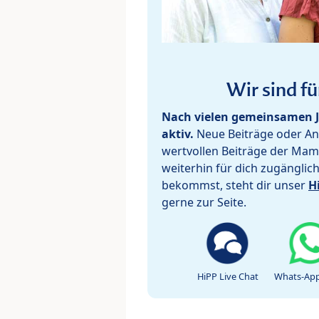
Wir sind fü
Nach vielen gemeinsamen J
aktiv.
Neue Beiträge oder Ant
wertvollen Beiträge der Mam
weiterhin für dich zugänglic
bekommst, steht dir unser
H
gerne zur Seite.
HiPP Live Chat
Whats-App