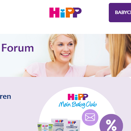
BABYC
eren