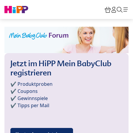
Skip to main content
Warenkor
HiPP M
Such
Jetzt im HiPP Mein BabyClub
registrieren
✔️ Produktproben
✔️ Coupons
✔️ Gewinnspiele
✔️ Tipps per Mail